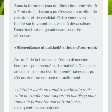
Publié le 23/04/2026
Sous la forme de jeux de rôles chronométrés (5
à 7 minutes), chacun a pu s'essayer aux rôles de
Témoignage : "Le maintien en emploi est un investissement, pas une contrainte."
recruteur et de candidat. Cette immersion,
Publié le 22/04/2026
basée sur le volontariat, visait à désacraliser
L’équipe de Cap Emploi 92 s’agrandit : Bienvenue à Charmila, Khoudia et Fadila !
l'exercice tout en garantissant un cadre
Publié le 20/04/2026
sécurisant.
[RETOUR SUR] Une session de recrutement inclusive réussie à Asnières !
Publié le 20/04/2026
« Bienveillance et solidarité » : les maîtres-mots
Emploi et Handicap : Une alliance de style entre Cap Emploi 92 et La Cravate Solidaire
Publié le 20/04/2026
Au-delà de la technique, c'est la dimension
humaine qui a marqué cette matinée. Dans une
Cap Emploi 92 s'engage pour la santé mentale : La formation PSSM au cœur de l'accompagnement
ambiance constructive, les bénéficiaires ont pu
Publié le 13/04/2026
s'écouter et se soutenir mutuellement.
Recrutement et Handicap : Et si vous testiez avant de vous engager ?
Publié le 13/04/2026
« L'atelier a mis en lumière un besoin réel :
Journée mondiale de la maladie de Parkinson : Mieux comprendre pour mieux accompagner
celui de clarifier son rapport au handicap pour
Publié le 11/04/2026
mieux le présenter aux entreprises »,
expliquent les animatrices
L’alternance pour tous : Cap Emploi 92 et Seine Ouest Entreprise et Emploi mobilisés à Boulogne-Billancourt