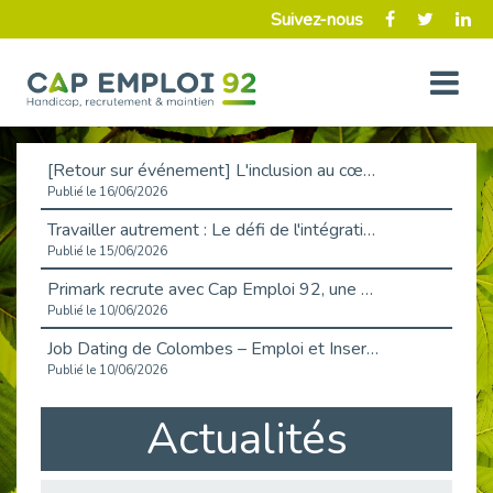
Suivez-nous
[Retour sur événement] L'inclusion au cœur de la Place de l'Emploi à La Défense !
Publié le 16/06/2026
Travailler autrement : Le défi de l'intégration des maladies chroniques en entreprise
Publié le 15/06/2026
Primark recrute avec Cap Emploi 92, une matinée couronnée de succès !
Publié le 10/06/2026
Job Dating de Colombes – Emploi et Insertion
Publié le 10/06/2026
Aborder l'entretien et la situation de handicap en toute confiance
Actualités
Publié le 09/06/2026
Retour sur l’atelier « Optimiser sa recherche d’emploi »
Publié le 02/06/2026