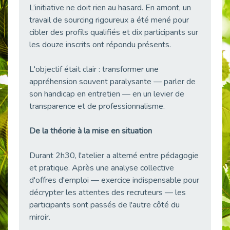
L’initiative ne doit rien au hasard. En amont, un
38 vidéos pour comprendre et agir durablement
Publié le 04/05/2026
travail de sourcing rigoureux a été mené pour
cibler des profils qualifiés et dix participants sur
Le taux d’emploi direct dans la fonction publique dépasse 6 % en 2025
les douze inscrits ont répondu présents.
Publié le 04/05/2026
L'alternance : un tremplin vers l'emploi aussi pour les personnes en situation de handicap
L'objectif était clair : transformer une
Publié le 01/05/2026
appréhension souvent paralysante — parler de
Témoignage : Le parcours de Marc, 44 ans
son handicap en entretien — en un levier de
Publié le 30/04/2026
transparence et de professionnalisme.
L’Aménagement Raisonnable : Un Levier pour l’Équité
Publié le 29/04/2026
De la théorie à la mise en situation
Optimiser son CV lorsqu’on est en situation de handicap
Durant 2h30, l'atelier a alterné entre pédagogie
Publié le 29/04/2026
et pratique. Après une analyse collective
28 avril : Agir ensemble pour une culture de prévention au travail
d'offres d'emploi — exercice indispensable pour
Publié le 27/04/2026
décrypter les attentes des recruteurs — les
Mobilisation pour l’alternance et le handicap
participants sont passés de l'autre côté du
Publié le 24/04/2026
miroir.
Handicap moteur et emploi : réussir ses recrutements vidéo