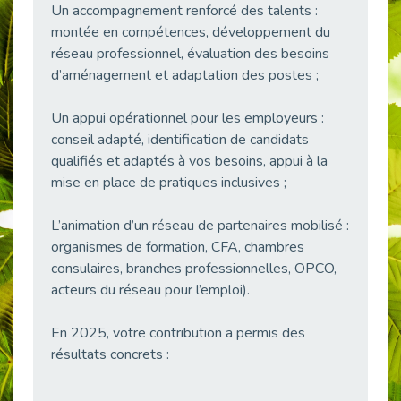
Un accompagnement renforcé des talents :
38 vidéos pour comprendre et agir durablement
montée en compétences, développement du
Publié le 04/05/2026
réseau professionnel, évaluation des besoins
Le taux d’emploi direct dans la fonction publique dépasse 6 % en 2025
d’aménagement et adaptation des postes ;
Publié le 04/05/2026
L'alternance : un tremplin vers l'emploi aussi pour les personnes en situation de handicap
Un appui opérationnel pour les employeurs :
Publié le 01/05/2026
conseil adapté, identification de candidats
Témoignage : Le parcours de Marc, 44 ans
qualifiés et adaptés à vos besoins, appui à la
Publié le 30/04/2026
mise en place de pratiques inclusives ;
L’Aménagement Raisonnable : Un Levier pour l’Équité
L’animation d’un réseau de partenaires mobilisé :
Publié le 29/04/2026
organismes de formation, CFA, chambres
Optimiser son CV lorsqu’on est en situation de handicap
consulaires, branches professionnelles, OPCO,
Publié le 29/04/2026
acteurs du réseau pour l’emploi).
28 avril : Agir ensemble pour une culture de prévention au travail
Publié le 27/04/2026
En 2025, votre contribution a permis des
Mobilisation pour l’alternance et le handicap
résultats concrets :
Publié le 24/04/2026
Handicap moteur et emploi : réussir ses recrutements vidéo