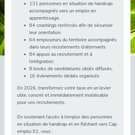
131 personnes en situation de handicap
Publié le 23/04/2026
accompagnés vers un emploi en
Témoignage : "Le maintien en emploi est un investissement, pas une contrainte."
apprentissage,
Publié le 22/04/2026
84 coachings renforcés afin de sécuriser
L’équipe de Cap Emploi 92 s’agrandit : Bienvenue à Charmila, Khoudia et Fadila !
leur orientation.
Publié le 20/04/2026
64 employeurs du territoire accompagnés
dans leurs recrutements d’alternants
[RETOUR SUR] Une session de recrutement inclusive réussie à Asnières !
84 appuis au recrutement et à
Publié le 20/04/2026
l’intégration,
Emploi et Handicap : Une alliance de style entre Cap Emploi 92 et La Cravate Solidaire
8 books de candidatures ciblés diffusés,
Publié le 20/04/2026
16 évènements dédiés organisés
Cap Emploi 92 s'engage pour la santé mentale : La formation PSSM au cœur de l'accompagnement
Publié le 13/04/2026
En 2026, transformez votre taxe en un levier
utile, concret et immédiatement mobilisable
Recrutement et Handicap : Et si vous testiez avant de vous engager ?
pour vos recrutements.
Publié le 13/04/2026
Journée mondiale de la maladie de Parkinson : Mieux comprendre pour mieux accompagner
En soutenant l’accès à l’emploi des personnes
Publié le 11/04/2026
en situation de handicap et en fléchant vers Cap
L’alternance pour tous : Cap Emploi 92 et Seine Ouest Entreprise et Emploi mobilisés à Boulogne-Billancourt
emploi 92, vous :