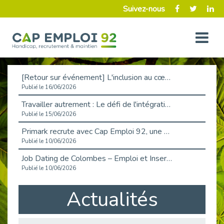
Suivez-nous
[Retour sur événement] L'inclusion au cœur de la Place de l'Emploi à La Défense !
Publié le 16/06/2026
Travailler autrement : Le défi de l'intégration des maladies chroniques en entreprise
Publié le 15/06/2026
Primark recrute avec Cap Emploi 92, une matinée couronnée de succès !
Publié le 10/06/2026
Job Dating de Colombes – Emploi et Insertion
Publié le 10/06/2026
Aborder l'entretien et la situation de handicap en toute confiance
Actualités
Publié le 09/06/2026
Retour sur l’atelier « Optimiser sa recherche d’emploi »
Publié le 02/06/2026