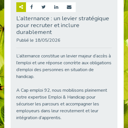
Retour sur la rencontre entre Cap Emploi 92 et Thales (Campus Meudon)
Publié le 02/06/2026
L’alternance : un levier stratégique
pour recruter et inclure
Emploi & Handicap : Hachette Livre et Cap emploi 92 renforcent leur collaboration
Publié le 02/06/2026
durablement
Et si le handicap ne définissait plus la carrière ?
Publié le 18/05/2026
Publié le 30/05/2026
« Confiance en soi et acceptation du handicap » : un levier puissant vers l’emploi
L’alternance constitue un levier majeur d’accès à
Publié le 22/05/2026
l’emploi et une réponse concrète aux obligations
d’emploi des personnes en situation de
Handicap et emploi : une matinée pour briser les tabous
handicap.
Publié le 21/05/2026
L’alternance : un levier stratégique pour recruter et inclure durablement
A Cap emploi 92, nous mobilisons pleinement
Publié le 18/05/2026
notre expertise Emploi & Handicap pour
Fibromyalgie : Quand la douleur invisible s’invite au bureau
sécuriser les parcours et accompagner les
Publié le 12/05/2026
employeurs dans leur recrutement et leur
CAP EMPLOI 92 : L’inclusion portée à son sommet, bien au-delà des quotas
intégration d’apprentis.
Publié le 12/05/2026